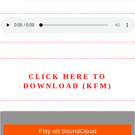
………………………………………………………………
………………………………………………………………
………………………………………………………………
CLICK HERE TO
DOWNLOAD (KFM)
………………………………………………………………