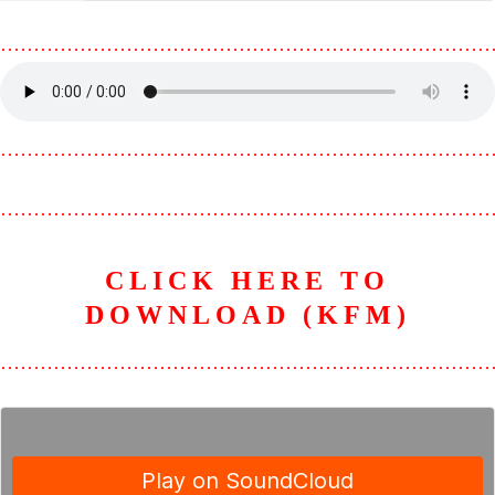
………………………………………………………………
………………………………………………………………
………………………………………………………………
CLICK HERE TO
DOWNLOAD (KFM)
………………………………………………………………